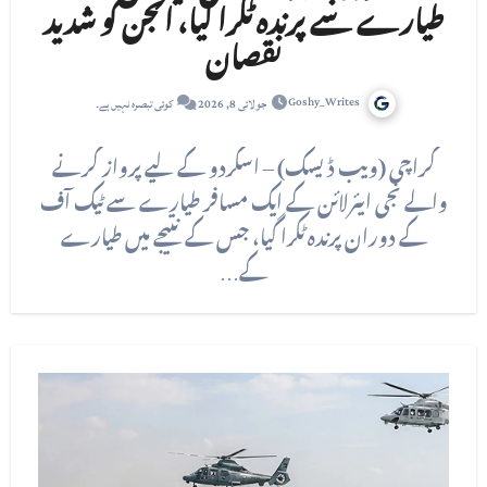
طیارے سے پرندہ ٹکرا گیا، انجن کو شدید
نقصان
Goshy_Writes
جولائی 8, 2026
کوئی تبصرہ نہیں ہے۔
کراچی (ویب ڈیسک) – اسکردو کے لیے پرواز کرنے
والے نجی ایئرلائن کے ایک مسافر طیارے سے ٹیک آف
کے دوران پرندہ ٹکرا گیا، جس کے نتیجے میں طیارے
کے…