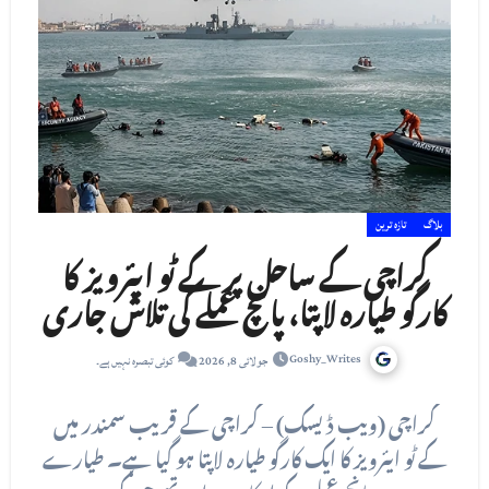
بلاگ
تازہ ترین
کراچی کے ساحل پر کے ٹو ایئرویز کا
کارگو طیارہ لاپتا، پانچ عملے کی تلاش جاری
Goshy_Writes
جولائی 8, 2026
کوئی تبصرہ نہیں ہے۔
کراچی (ویب ڈیسک) – کراچی کے قریب سمندر میں
کے ٹو ایئرویز کا ایک کارگو طیارہ لاپتا ہو گیا ہے۔ طیارے