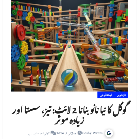
تازہ ترین
ٹیکنالوجی
گوگل کا نیا نانو بنانا 2 لائٹ: تیز، سستا اور
زیادہ موثر
Goshy_Writes
جولائی 1, 2026
کوئی تبصرہ نہیں ہے۔