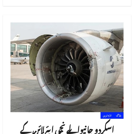
بلاگ
تازہ ترین
اسکردو جانیوالے نجی ایئرلائن کے