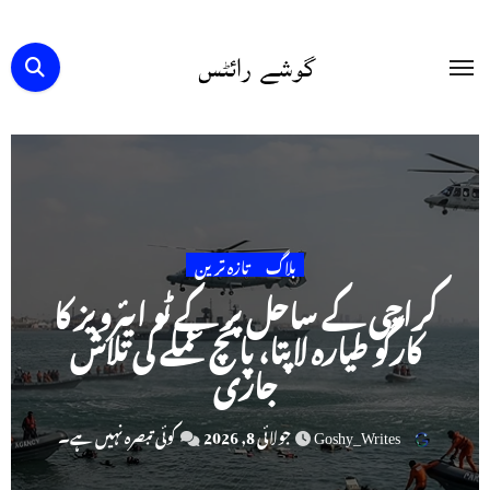
Ski
t
conten
بلاگ
تازہ ترین
کراچی کے ساحل پر کے ٹو ایئرویز کا
کارگو طیارہ لاپتا، پانچ عملے کی تلاش
جاری
Goshy_Writes
جولائی 8, 2026
کوئی تبصرہ نہیں ہے۔