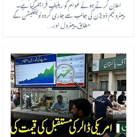
اعلان کرتے ہوئے عوام کو ریلیف فراہم کیا ہے۔
پیٹرولیم ڈویژن کی جانب سے جاری کردہ نوٹیفکیشن کے
مطابق، پیٹرول اور…