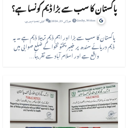
پاکستان کا سب سے بڑا ڈیم کونسا ہے؟
Goshy_Writes
جولائی 25, 2026
کوئی تبصرہ نہیں ہے۔
پاکستان کا سب سے بڑا اور اہم ڈیم تربیلا ڈیم ہے ۔ یہ
ڈیم دریائے سندھ پر خیبر پختونخوا کے ضلع صوابی میں
واقع ہے اور اسلام آباد سے تقریباً…