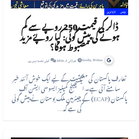
بزنس
تازہ ترین
ڈالر کی قیمت 250 روپے سے کم
ہونے کی پیش گوئی: کیا روپۓ مزید
مضبوط ہوگا؟
Goshy_Writes
جولائی 3, 2026
کوئی تبصرہ نہیں ہے۔
تعارف پاکستان کی معیشت کے لیے ایک خوش آئند خبر
سامنے آئی ہے۔ ایکسچینج کمپنیز ایسوسی ایشن آف
پاکستان (ECAP) کے چیئرمین ملک بوستان نے پیش گوئی
کی ہے کہ…