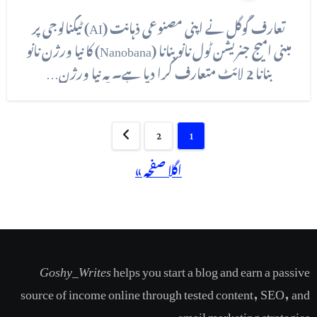
تعارف گوگل نے اپنی مصنوعی ذہانت (AI) ٹیکنالوجی پر
مبنی امیج جنریشن ٹول نانو بنانا (Nanobana) کا نیا ورژن نانو
بنانا 2 لائٹ متعارف کرا دیا ہے۔ یہ نیا ورژن…
Posts
2
1
pagination
اگلا صفحہ »
Goshy_Writes
helps you start a blog and earn a passive
source of income online through tested content, SEO, and
email marketing strategies​.