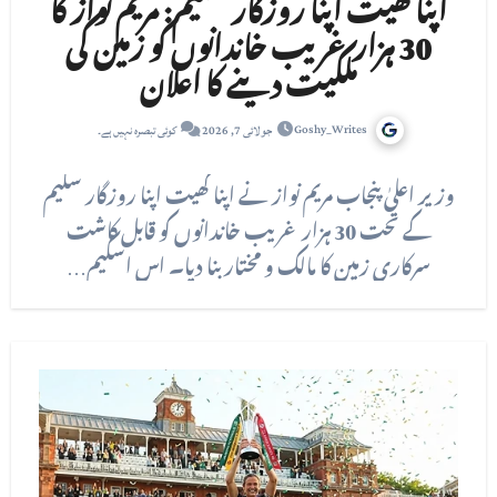
اپنا کھیت اپنا روزگار سکیم: مریم نواز کا
30 ہزار غریب خاندانوں کو زمین کی
ملکیت دینے کا اعلان
Goshy_Writes
جولائی 7, 2026
کوئی تبصرہ نہیں ہے۔
وزیر اعلیٰ پنجاب مریم نواز نے اپنا کھیت اپنا روزگار سکیم
کے تحت 30 ہزار غریب خاندانوں کو قابل کاشت
سرکاری زمین کا مالک و مختار بنا دیا۔ اس اسکیم…