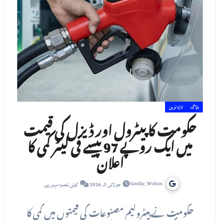
بلاگ
تازہ ترین
حکومت کا پیٹرول اور ڈیزل کی قیمت
میں ایک روپے 97 پیسے فی لیٹر کمی کا
اعلان
Goshy_Writes
جولائی 3, 2026
کوئی تبصرہ نہیں ہے۔
حکومت نے پیٹرولیم مصنوعات کی قیمتوں میں کمی کا