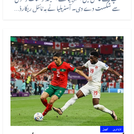
سے شکست دے دی۔ آسٹریلیا نے یہ ٹائٹل ریکارڈ…
تازہ ترین
کھیل