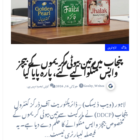
بلاگ
تازہ ترین
پنجاب میں تین بیوٹی کریموں کے بیچز
واپس منگوا لیے گئے، پارہ پایا گیا
Goshy_Writes
جولائی 16, 2026
کوئی تبصرہ نہیں ہے۔
لاہور (ویب ڈیسک) – ڈائریکٹوریٹ آف ڈرگز کنٹرول
پنجاب (DDCP) نے مارکیٹ سے تین بیوٹی کریموں کے
مخصوص بیچز واپس منگوانے کا حکم دے دیا ہے۔ یہ
فیصلہ لیبارٹری ٹیسٹ…