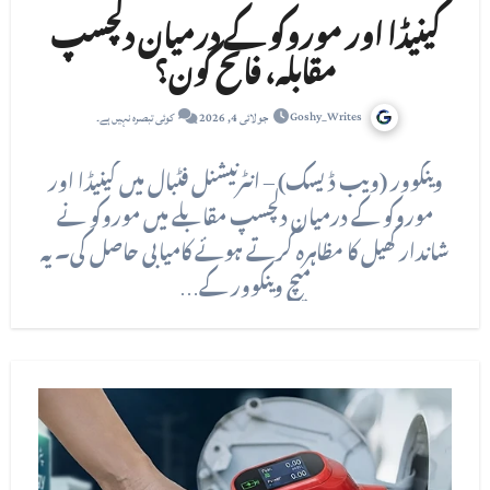
کینیڈا اور موروکو کے درمیان دلچسپ
مقابلہ، فاتح کون؟
Goshy_Writes
جولائی 4, 2026
کوئی تبصرہ نہیں ہے۔
وینکوور (ویب ڈیسک) – انٹرنیشنل فٹبال میں کینیڈا اور
موروکو کے درمیان دلچسپ مقابلے میں موروکو نے
شاندار کھیل کا مظاہرہ کرتے ہوئے کامیابی حاصل کی۔ یہ
میچ وینکوور کے…