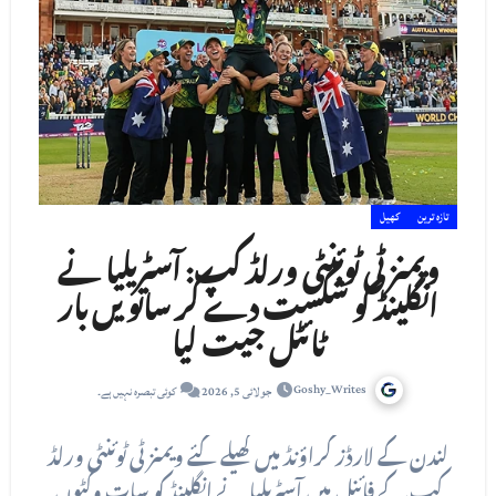
تازہ ترین
کھیل
ویمنز ٹی ٹوئنٹی ورلڈ کپ: آسٹریلیا نے
انگلینڈ کو شکست دے کر ساتویں بار
ٹائٹل جیت لیا
Goshy_Writes
جولائی 5, 2026
کوئی تبصرہ نہیں ہے۔
لندن کے لارڈز گراؤنڈ میں کھیلے گئے ویمنز ٹی ٹوئنٹی ورلڈ
کپ کے فائنل میں آسٹریلیا نے انگلینڈ کو سات وکٹوں